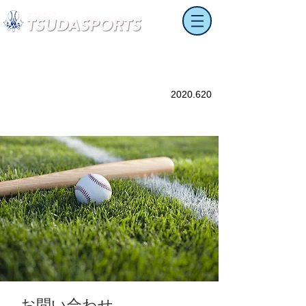
ツダスポーツ​鳥取中店
大阪府阪南市鳥取中347
TEL：090-1578-2958
FAX：072-473-0147
2020.620
大阪阪南地域を中心にスポーツ用品(野球、テニ
ス、その他)を販売。また、当該地域の学校で使
用する体操服、祭り用品も扱っております。
お問い合わせ