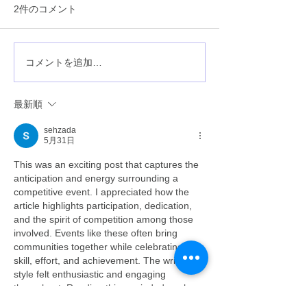
準決勝の結果です。 第一試
4/19(土)マクド
2件のコメント
合 いぶき野ボールパークス
選が始まり、8-5
0 - 3 ジャパンスターズ 第二
ーズさんを下し、
試合 降雪のためノーゲーム
果たしました。
コメントを追加…
準決勝第二試合 新家スターズ
vs美原ライオンズは、
最新順
2/11(祝) 9:30～ 光明池球技
場 で行われる予定です。 決
sehzada
勝戦は2/14(土) 9:30～ 光明
5月31日
池球技場に変更です。
This was an exciting post that captures the 
anticipation and energy surrounding a 
competitive event. I appreciated how the 
article highlights participation, dedication, 
and the spirit of competition among those 
involved. Events like these often bring 
communities together while celebrating 
skill, effort, and achievement. The writing 
style felt enthusiastic and engaging 
throughout. Reading this reminded me how 
communities and platforms like 