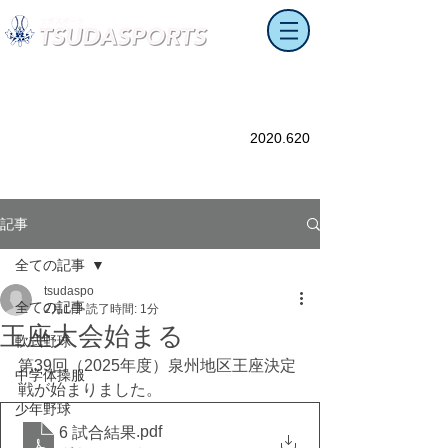
ツダスポーツ​鳥取中店
大阪府阪南市鳥取中347
TEL：090-1578-2958
FAX：072-473-0147
2020.620
大阪阪南地域を中心にスポーツ用品(野球、テニ
ス、その他)を販売。また、当該地域の学校で使
用する体操服、祭り用品も扱っております。
記事
全ての記事
tsudaspo
全ての記事
2月1日
読了時間: 1分
王座大会始まる
軟式野球
第39回（2025年度）泉州地区王座決定
中学体操服
戦が始まりました。
少年野球
.pdf
6 試合結果