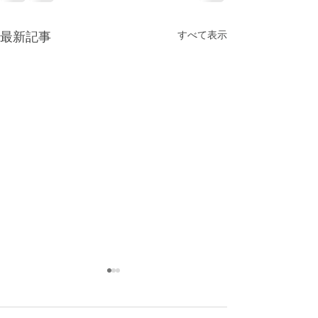
すべて表示
最新記事
王座決定戦 準決勝
マクドナルド大
まる
本日の泉州地区王座決定戦