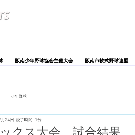
ツダス
野球、テニス、その他)を販売。また、当該地域の学校で使用する体操服、祭り用品
球
阪南少年野球協会主催大会
阪南市軟式野球連盟
少年野球
2月24日
読了時間: 1分
ックス大会 試合結果