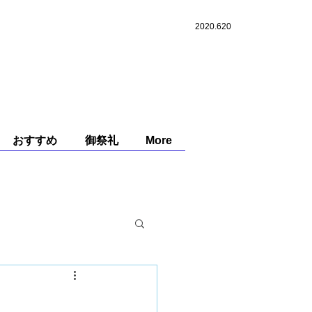
大阪府阪南市鳥取中347
ポーツ​鳥取中店
2020.620
TEL：090-1578-2958
FAX：072-473-0147
も扱っております。
おすすめ
御祭礼
More